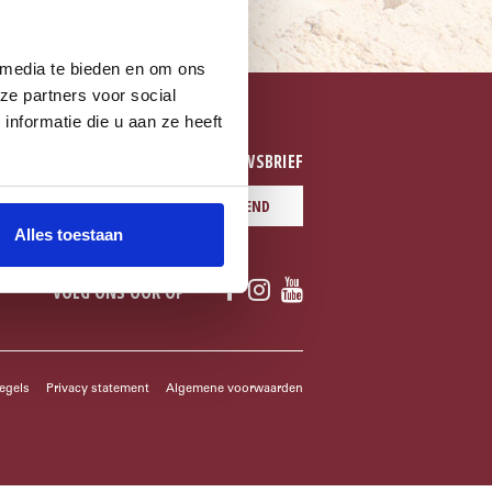
 media te bieden en om ons
ze partners voor social
nformatie die u aan ze heeft
SCHRIJF JE IN VOOR ONZE NIEUWSBRIEF
SEND
Alles toestaan
VOLG ONS OOK OP
egels
Privacy statement
Algemene voorwaarden