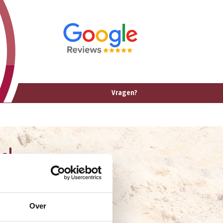
Vragen?
g!
Over