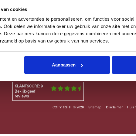
Het Beldert Beach Team!
 van cookies
ent en advertenties te personaliseren, om functies voor social
. Ook delen we informatie over uw gebruik van onze site met on
e. Deze partners kunnen deze gegevens combineren met andere i
erzameld op basis van uw gebruik van hun services.
Aanpassen
Beldert Beach is onderdeel van De Kaap
KLANTSCORE: 9
Bekijk/geef
reviews
COPYRIGHT © 2026
Sitemap
Disclaimer
Huisr