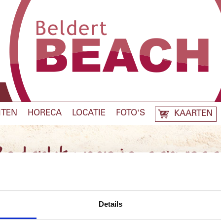
ITEN
HORECA
LOCATIE
FOTO'S
KAARTEN
edankt voor je aanvraa
Op werkdagen nemen we binnen 24 uur contact met je op!
Details
Met enthousiaste groet,